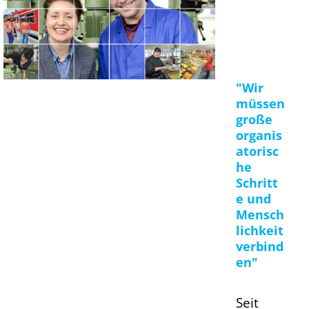
"Wir
müssen
große
organis
atorisc
he
Schritt
e und
Mensch
lichkeit
verbind
en"
Seit