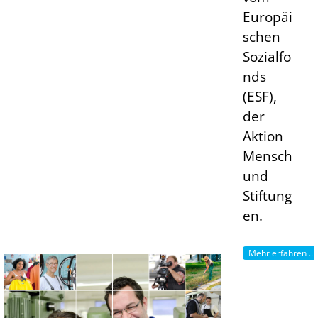
Europäi
schen
Sozialfo
nds
(ESF),
der
Aktion
Mensch
und
Stiftung
en.
Mehr erfahren ...