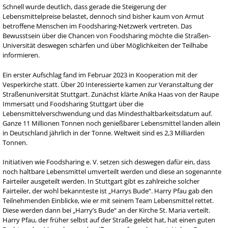
Schnell wurde deutlich, dass gerade die Steigerung der
Lebensmittelpreise belastet, dennoch sind bisher kaum von Armut
betroffene Menschen im Foodsharing-Netzwerk vertreten. Das
Bewusstsein über die Chancen von Foodsharing möchte die Straßen-
Universität deswegen schärfen und über Möglichkeiten der Teilhabe
informieren.
Ein erster Aufschlag fand im Februar 2023 in Kooperation mit der
Vesperkirche statt. Über 20 Interessierte kamen zur Veranstaltung der
Straßenuniversität Stuttgart. Zunächst klärte Anika Haas von der Raupe
Immersatt und Foodsharing Stuttgart über die
Lebensmittelverschwendung und das Mindesthaltbarkeitsdatum auf.
Ganze 11 Millionen Tonnen noch genießbarer Lebensmittel landen allein
in Deutschland jährlich in der Tonne. Weltweit sind es 2,3 Milliarden
Tonnen.
Initiativen wie Foodsharing e. V. setzen sich deswegen dafür ein, dass
noch haltbare Lebensmittel umverteilt werden und diese an sogenannte
Fairteiler ausgeteilt werden. In Stuttgart gibt es zahlreiche solcher
Fairteiler, der wohl bekannteste ist „Harrys Bude“. Harry Pfau gab den
Teilnehmenden Einblicke, wie er mit seinem Team Lebensmittel rettet.
Diese werden dann bei „Harry’s Bude“ an der Kirche St. Maria verteilt.
Harry Pfau, der früher selbst auf der Straße gelebt hat, hat einen guten