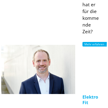
hat er
für die
komme
nde
Zeit?
Mehr erfahren ...
Elektro
Fit