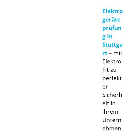
Elektro
geräte
prüfun
g in
Stuttga
rt
–
mit
Elektro
Fit zu
perfekt
er
Sicherh
eit in
ihrem
Untern
ehmen.