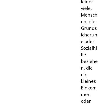
leider
viele.
Mensch
en, die
Grunds
icherun
g oder
Sozialhi
lfe
beziehe
n, die
ein
kleines
Einkom
men
oder