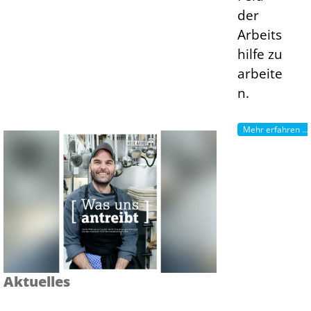
der
Arbeits
hilfe zu
arbeite
n.
Mehr erfahren ...
Aktuelles