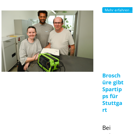
Mehr erfahren ...
Brosch
üre gibt
Spartip
ps für
Stuttga
rt
Bei