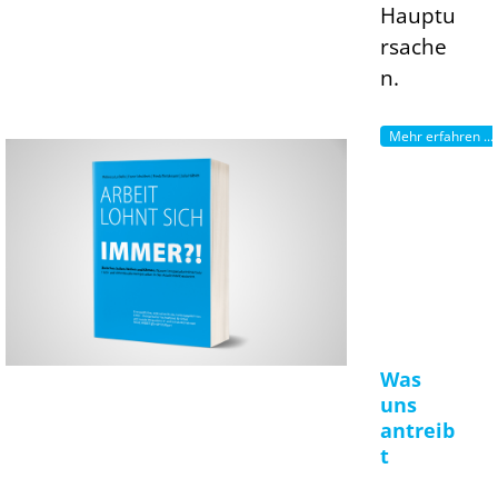
Hauptu
rsache
n.
Mehr erfahren ...
Was
uns
antreib
t