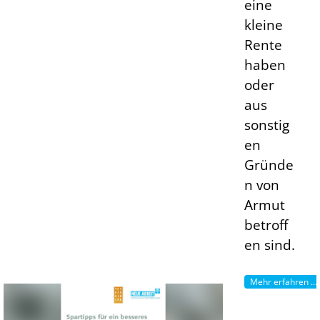
eine
kleine
Rente
haben
oder
aus
sonstig
en
Gründe
n von
Armut
betroff
en sind.
Mehr erfahren ...