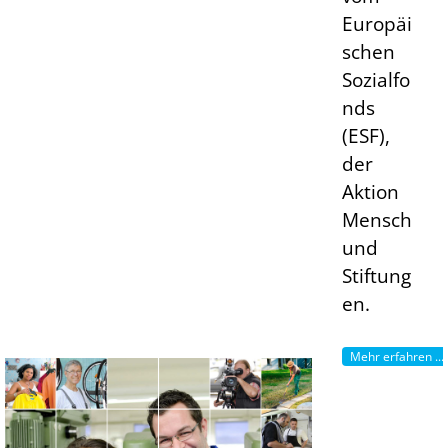
Europäi
schen
Sozialfo
nds
(ESF),
der
Aktion
Mensch
und
Stiftung
en.
Mehr erfahren ...