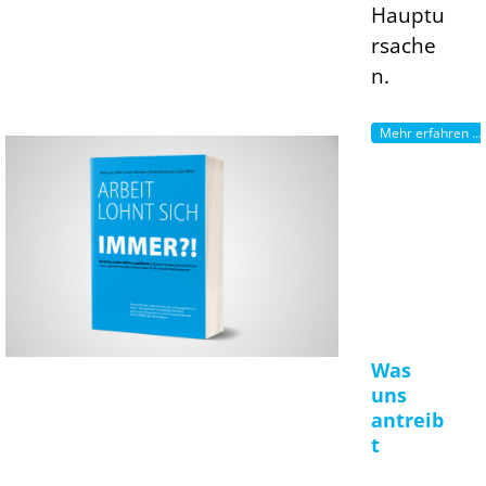
Hauptu
rsache
n.
Mehr erfahren ...
Was
uns
antreib
t