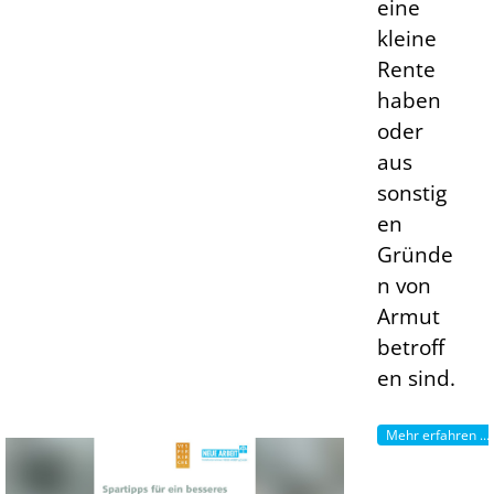
eine
kleine
Rente
haben
oder
aus
sonstig
en
Gründe
n von
Armut
betroff
en sind.
Mehr erfahren ...