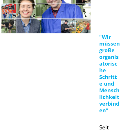
"Wir
müssen
große
organis
atorisc
he
Schritt
e und
Mensch
lichkeit
verbind
en"
Seit