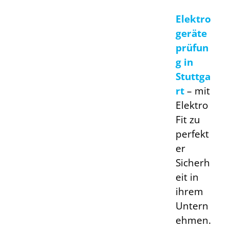
Elektro
geräte
prüfun
g in
Stuttga
rt
–
mit
Elektro
Fit zu
perfekt
er
Sicherh
eit in
ihrem
Untern
ehmen.