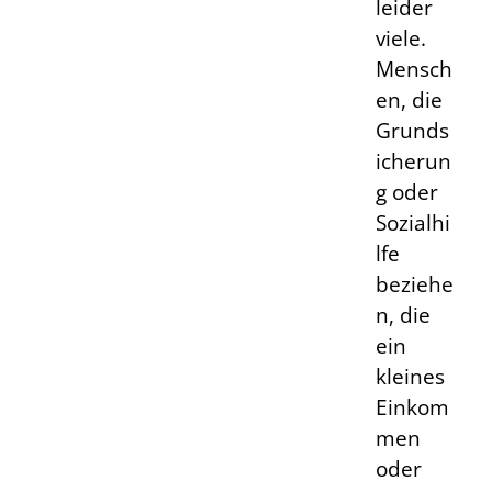
leider
viele.
Mensch
en, die
Grunds
icherun
g oder
Sozialhi
lfe
beziehe
n, die
ein
kleines
Einkom
men
oder