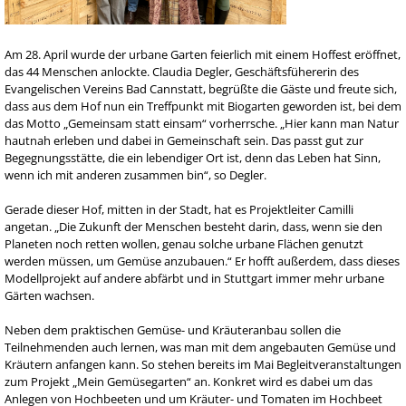
Am 28. April wurde der urbane Garten feierlich mit einem Hoffest eröffnet,
das 44 Menschen anlockte. Claudia Degler, Geschäftsfühererin des
Evangelischen Vereins Bad Cannstatt, begrüßte die Gäste und freute sich,
dass aus dem Hof nun ein Treffpunkt mit Biogarten geworden ist, bei dem
das Motto „Gemeinsam statt einsam“ vorherrsche. „Hier kann man Natur
hautnah erleben und dabei in Gemeinschaft sein. Das passt gut zur
Begegnungsstätte, die ein lebendiger Ort ist, denn das Leben hat Sinn,
wenn ich mit anderen zusammen bin“, so Degler.
Gerade dieser Hof, mitten in der Stadt, hat es Projektleiter Camilli
angetan. „Die Zukunft der Menschen besteht darin, dass, wenn sie den
Planeten noch retten wollen, genau solche urbane Flächen genutzt
werden müssen, um Gemüse anzubauen.“ Er hofft außerdem, dass dieses
Modellprojekt auf andere abfärbt und in Stuttgart immer mehr urbane
Gärten wachsen.
Neben dem praktischen Gemüse- und Kräuteranbau sollen die
Teilnehmenden auch lernen, was man mit dem angebauten Gemüse und
Kräutern anfangen kann. So stehen bereits im Mai Begleitveranstaltungen
zum Projekt „Mein Gemüsegarten“ an. Konkret wird es dabei um das
Anlegen von Hochbeeten und um Kräuter- und Tomaten im Hochbeet