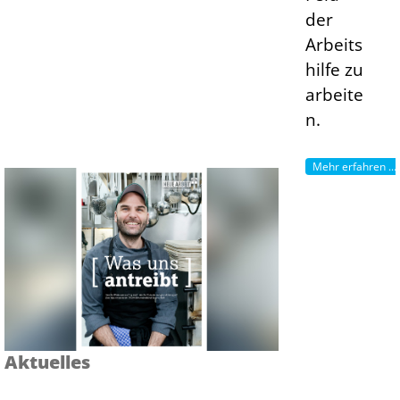
der
Arbeits
hilfe zu
arbeite
n.
Mehr erfahren ...
Aktuelles