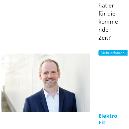
hat er
für die
komme
nde
Zeit?
Mehr erfahren ...
Elektro
Fit