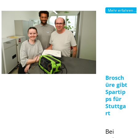
Mehr erfahren ...
Brosch
üre gibt
Spartip
ps für
Stuttga
rt
Bei