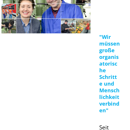
"Wir
müssen
große
organis
atorisc
he
Schritt
e und
Mensch
lichkeit
verbind
en"
Seit