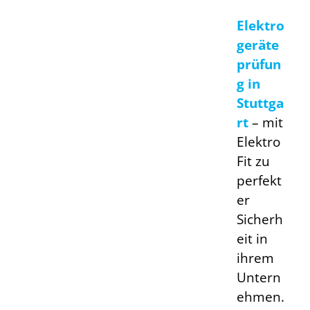
Elektro
geräte
prüfun
g in
Stuttga
rt
–
mit
Elektro
Fit zu
perfekt
er
Sicherh
eit in
ihrem
Untern
ehmen.