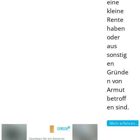
eine
kleine
Rente
haben
oder
aus
sonstig
en
Gründe
n von
Armut
betroff
en sind.
Mehr erfahren ...