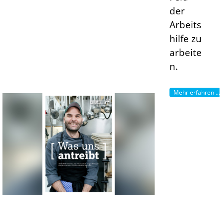
der
Arbeits
hilfe zu
arbeite
n.
Mehr erfahren ...