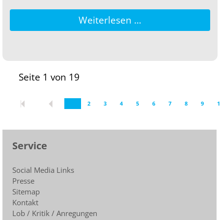
Weiterlesen …
Seite 1 von 19
1
2
3
4
5
6
7
8
9
1
Service
Social Media Links
Presse
Sitemap
Kontakt
Lob / Kritik / Anregungen