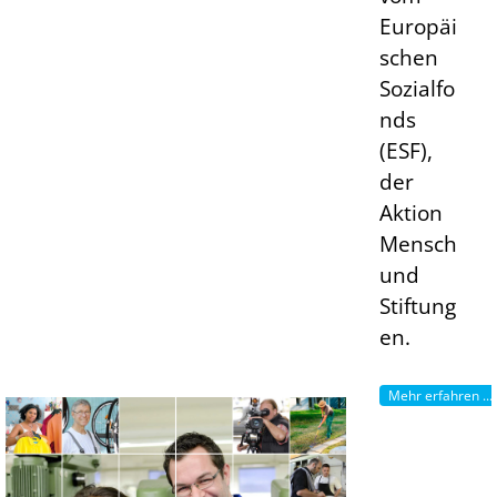
Europäi
schen
Sozialfo
nds
(ESF),
der
Aktion
Mensch
und
Stiftung
en.
Mehr erfahren ...