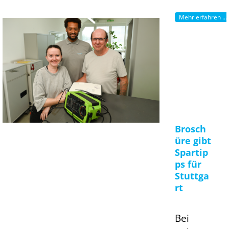
Mehr erfahren ...
Brosch
üre gibt
Spartip
ps für
Stuttga
rt
Bei