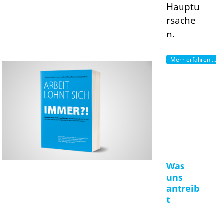
Hauptu
rsache
n.
Mehr erfahren ...
Was
uns
antreib
t