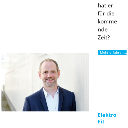
hat er
für die
komme
nde
Zeit?
Mehr erfahren ...
Elektro
Fit