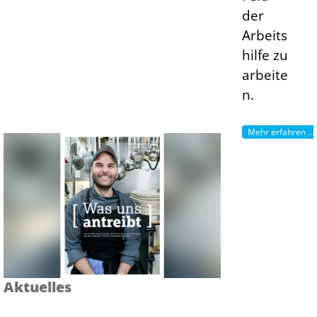
der
Arbeits
hilfe zu
arbeite
n.
Mehr erfahren ...
Aktuelles