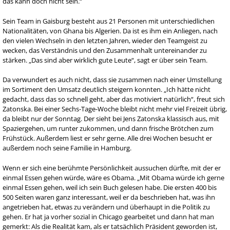
das kann doch nicht sein.“
Sein Team in Gaisburg besteht aus 21 Personen mit unterschiedlichen
Nationalitäten, von Ghana bis Algerien. Da ist es ihm ein Anliegen, nach
den vielen Wechseln in den letzten Jahren, wieder den Teamgeist zu
wecken, das Verständnis und den Zusammenhalt untereinander zu
stärken. „Das sind aber wirklich gute Leute“, sagt er über sein Team.
Da verwundert es auch nicht, dass sie zusammen nach einer Umstellung
im Sortiment den Umsatz deutlich steigern konnten. „Ich hätte nicht
gedacht, dass das so schnell geht, aber das motiviert natürlich“, freut sich
Zatonska. Bei einer Sechs-Tage-Woche bleibt nicht mehr viel Freizeit übrig,
da bleibt nur der Sonntag. Der sieht bei Jens Zatonska klassisch aus, mit
Spaziergehen, um runter zukommen, und dann frische Brötchen zum
Frühstück. Außerdem liest er sehr gerne. Alle drei Wochen besucht er
außerdem noch seine Familie in Hamburg.
Wenn er sich eine berühmte Persönlichkeit aussuchen dürfte, mit der er
einmal Essen gehen würde, wäre es Obama. „Mit Obama würde ich gerne
einmal Essen gehen, weil ich sein Buch gelesen habe. Die ersten 400 bis
500 Seiten waren ganz interessant, weil er da beschrieben hat, was ihn
angetrieben hat, etwas zu verändern und überhaupt in die Politik zu
gehen. Er hat ja vorher sozial in Chicago gearbeitet und dann hat man
gemerkt: Als die Realität kam, als er tatsächlich Präsident geworden ist,