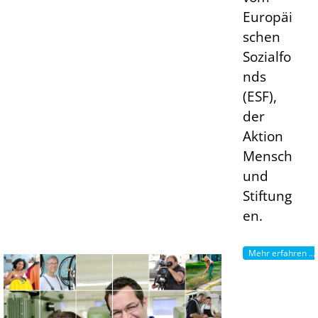
Europäi
schen
Sozialfo
nds
(ESF),
der
Aktion
Mensch
und
Stiftung
en.
Mehr erfahren ...