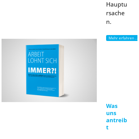
Hauptu
rsache
n.
Mehr erfahren ...
Was
uns
antreib
t