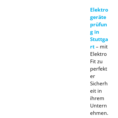
Elektro
geräte
prüfun
g in
Stuttga
rt
–
mit
Elektro
Fit zu
perfekt
er
Sicherh
eit in
ihrem
Untern
ehmen.