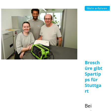
Mehr erfahren ...
Brosch
üre gibt
Spartip
ps für
Stuttga
rt
Bei