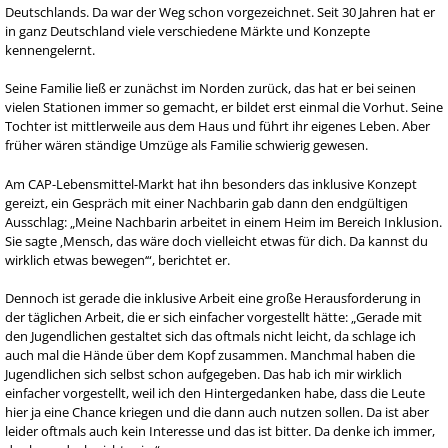
Deutschlands. Da war der Weg schon vorgezeichnet. Seit 30 Jahren hat er
in ganz Deutschland viele verschiedene Märkte und Konzepte
kennengelernt.
Seine Familie ließ er zunächst im Norden zurück, das hat er bei seinen
vielen Stationen immer so gemacht, er bildet erst einmal die Vorhut. Seine
Tochter ist mittlerweile aus dem Haus und führt ihr eigenes Leben. Aber
früher wären ständige Umzüge als Familie schwierig gewesen.
Am CAP-Lebensmittel-Markt hat ihn besonders das inklusive Konzept
gereizt, ein Gespräch mit einer Nachbarin gab dann den endgültigen
Ausschlag: „Meine Nachbarin arbeitet in einem Heim im Bereich Inklusion.
Sie sagte ‚Mensch, das wäre doch vielleicht etwas für dich. Da kannst du
wirklich etwas bewegen‘“, berichtet er.
Dennoch ist gerade die inklusive Arbeit eine große Herausforderung in
der täglichen Arbeit, die er sich einfacher vorgestellt hätte: „Gerade mit
den Jugendlichen gestaltet sich das oftmals nicht leicht, da schlage ich
auch mal die Hände über dem Kopf zusammen. Manchmal haben die
Jugendlichen sich selbst schon aufgegeben. Das hab ich mir wirklich
einfacher vorgestellt, weil ich den Hintergedanken habe, dass die Leute
hier ja eine Chance kriegen und die dann auch nutzen sollen. Da ist aber
leider oftmals auch kein Interesse und das ist bitter. Da denke ich immer,