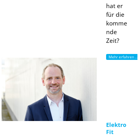
hat er
für die
komme
nde
Zeit?
Mehr erfahren ...
Elektro
Fit