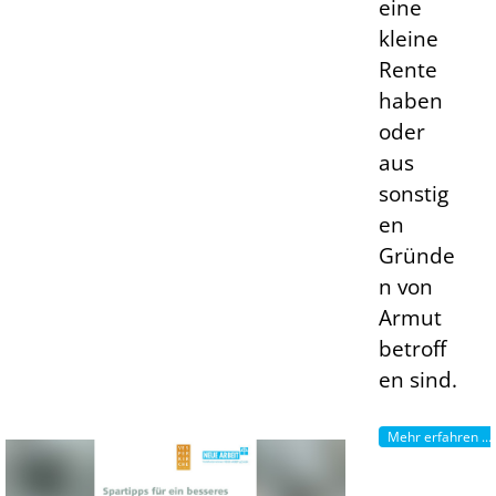
eine
kleine
Rente
haben
oder
aus
sonstig
en
Gründe
n von
Armut
betroff
en sind.
Mehr erfahren ...