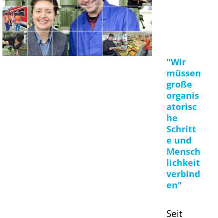
"Wir
müssen
große
organis
atorisc
he
Schritt
e und
Mensch
lichkeit
verbind
en"
Seit