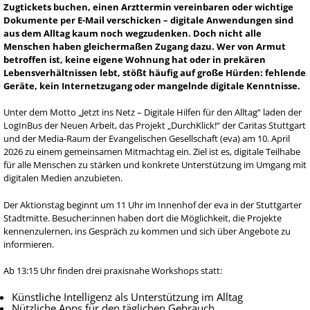
Zugtickets buchen, einen Arzttermin vereinbaren oder wichtige
Dokumente per E-Mail verschicken – digitale Anwendungen sind
aus dem Alltag kaum noch wegzudenken. Doch nicht alle
Menschen haben gleichermaßen Zugang dazu. Wer von Armut
betroffen ist, keine eigene Wohnung hat oder in prekären
Lebensverhältnissen lebt, stößt häufig auf große Hürden: fehlende
Geräte, kein Internetzugang oder mangelnde digitale Kenntnisse.
Unter dem Motto „Jetzt ins Netz – Digitale Hilfen für den Alltag“ laden der
LogInBus der Neuen Arbeit, das Projekt „DurchKlick!“ der Caritas Stuttgart
und der Media-Raum der Evangelischen Gesellschaft (eva) am 10. April
2026 zu einem gemeinsamen Mitmachtag ein. Ziel ist es, digitale Teilhabe
für alle Menschen zu stärken und konkrete Unterstützung im Umgang mit
digitalen Medien anzubieten.
Der Aktionstag beginnt um 11 Uhr im Innenhof der eva in der Stuttgarter
Stadtmitte. Besucher:innen haben dort die Möglichkeit, die Projekte
kennenzulernen, ins Gespräch zu kommen und sich über Angebote zu
informieren.
Ab 13:15 Uhr finden drei praxisnahe Workshops statt:
Künstliche Intelligenz als Unterstützung im Alltag
Nützliche Apps für den täglichen Gebrauch