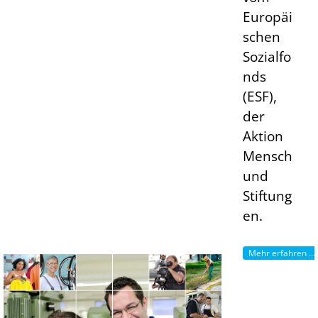
Europäi
schen
Sozialfo
nds
(ESF),
der
Aktion
Mensch
und
Stiftung
en.
Mehr erfahren ...