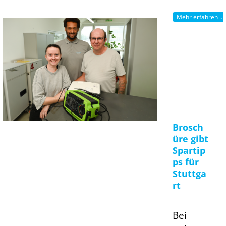
Mehr erfahren ...
Brosch
üre gibt
Spartip
ps für
Stuttga
rt
Bei