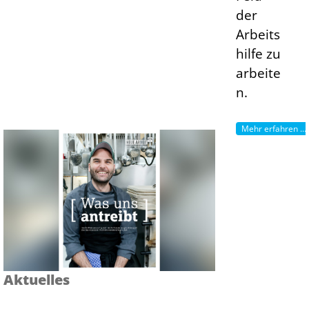
der
Arbeits
hilfe zu
arbeite
n.
Mehr erfahren ...
Aktuelles