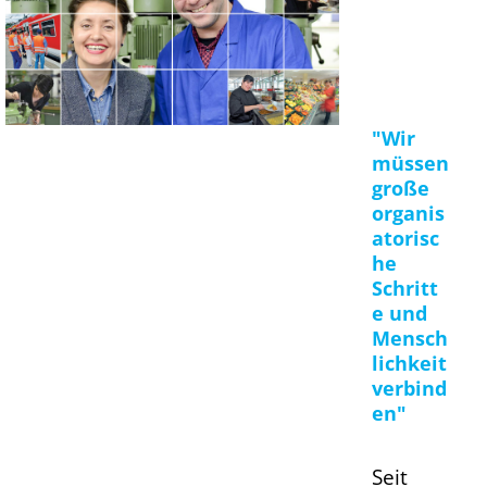
"Wir
müssen
große
organis
atorisc
he
Schritt
e und
Mensch
lichkeit
verbind
en"
Seit