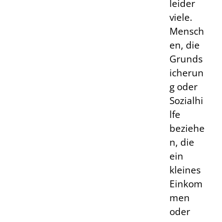
leider
viele.
Mensch
en, die
Grunds
icherun
g oder
Sozialhi
lfe
beziehe
n, die
ein
kleines
Einkom
men
oder