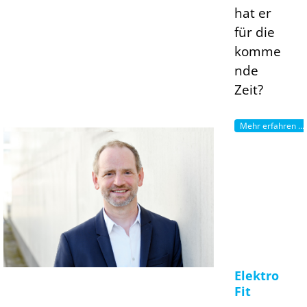
hat er
für die
komme
nde
Zeit?
Mehr erfahren ...
Elektro
Fit