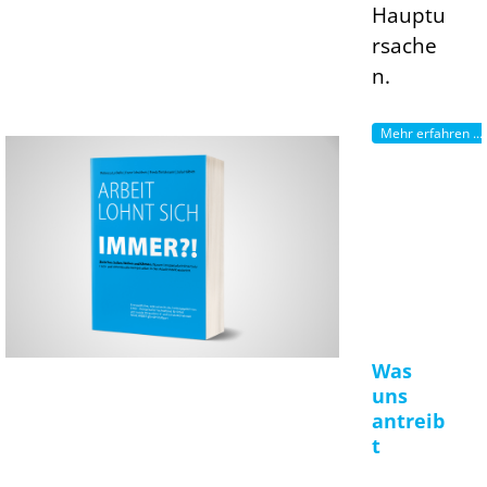
Hauptu
rsache
n.
Mehr erfahren ...
Was
uns
antreib
t