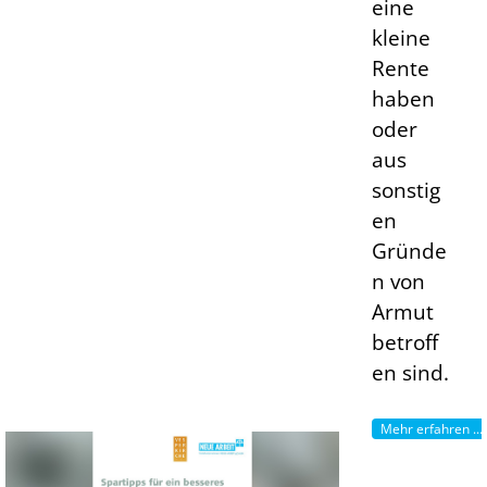
eine
kleine
Rente
haben
oder
aus
sonstig
en
Gründe
n von
Armut
betroff
en sind.
Mehr erfahren ...