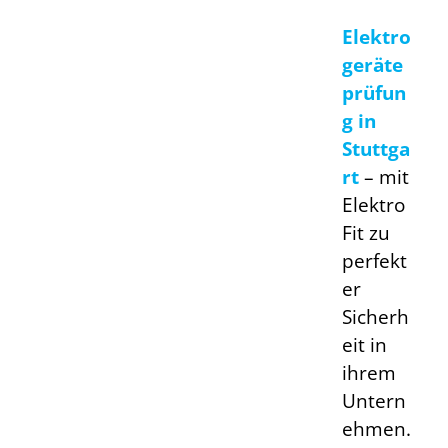
Elektro
geräte
prüfun
g in
Stuttga
rt
–
mit
Elektro
Fit zu
perfekt
er
Sicherh
eit in
ihrem
Untern
ehmen.