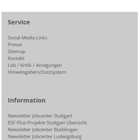
Service
Social Media Links
Presse
Sitemap
Kontakt
Lob / Kritik / Anregungen
Hinweisgeberschutzsystem
Information
Newsletter Jobcenter Stuttgart
ESF-Plus-Projekte Stuttgart Übersicht
Newsletter Jobcenter Waiblingen
Newsletter Jobcenter Ludwigsburg