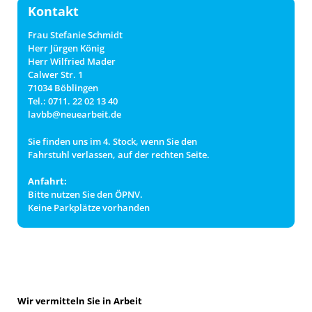
Kontakt
Frau Stefanie Schmidt
Herr Jürgen König
Herr Wilfried Mader
Calwer Str. 1
71034 Böblingen
Tel.: 0711. 22 02 13 40
lavbb@neuearbeit.de
Sie finden uns im 4. Stock, wenn Sie den
Fahrstuhl verlassen, auf der rechten Seite.
Anfahrt:
Bitte nutzen Sie den ÖPNV.
Keine Parkplätze vorhanden
Wir vermitteln Sie in Arbeit