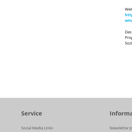
Wei
htt
win
Das
Pro
Sozi
Service
Inform
Social Media Links
Newsletter J