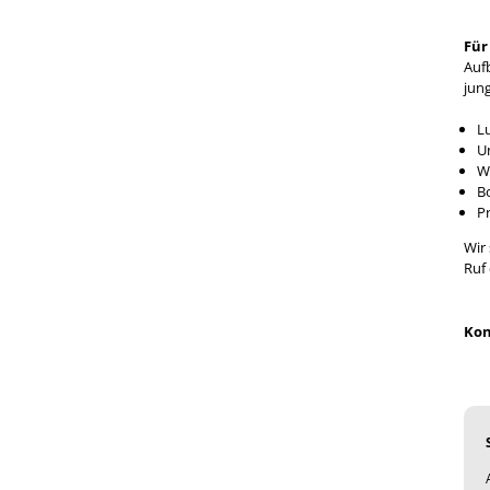
Für
Auf
jun
L
U
W
Bo
P
Wir
Ruf 
Kon