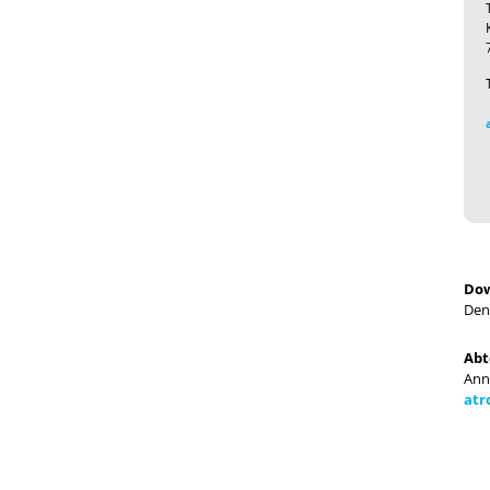
Dow
Den
Abt
Ann
atr