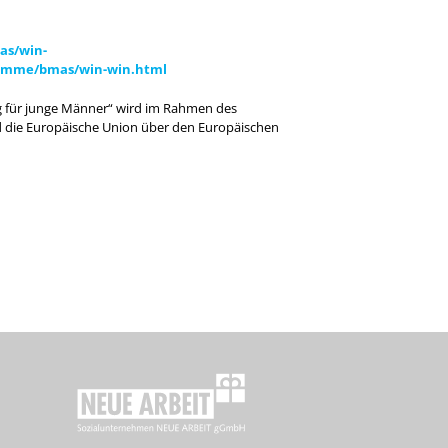
as/win-
gramme/bmas/win-win.html
ng für junge Männer“ wird im Rahmen des
 die Europäische Union über den Europäischen