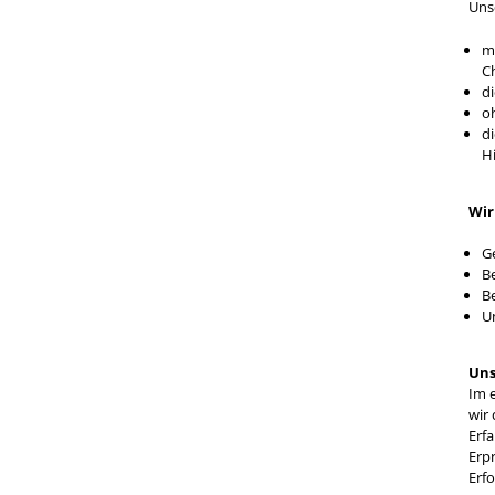
Uns
m
C
d
o
d
H
Wir
G
B
Be
U
Uns
Im 
wir
Erf
Erp
Erf