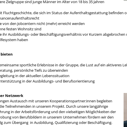
ere Zielgruppe sind junge Männer im Alter von 18 bis 35 Jahren
it Fluchtgeschichte, die sich im Status der Aufenthaltsgestattung befinden
hancenaufenthaltsrecht
ie von den Jobcentern nicht (mehr) erreicht werden
hne festen Wohnsitz sind
ie ihr Ausbildungs- oder Beschäftigungsverhältnis vor Kurzem abgebrochen 
ilfesystem haben
 bieten
emeinsame sportliche Erlebnisse in der Gruppe, die Lust auf ein aktiveres 
eratung, persönliche Tiefs zu überwinden
gleitung in der aktuellen Lebenssituation
nterstützung in der Ausbildungs- und Berufsorientierung
er Netzwerk
engen Austausch mit unseren Kooperationspartner:innen begleiten
 die Teilnehmenden in unserem Projekt. Durch unsere langjährige
ahrung in der Arbeitsförderung und den vielseitigen Möglichkeiten der
robung von Berufsbildern in unserem Unternehmen fördern wir den
olg zum Übergang in Ausbildung, Qualifizierung oder Beschäftigung.