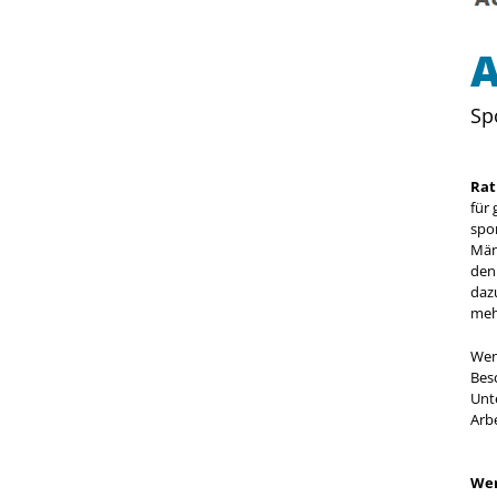
Sp
Rat
für
spo
Män
den
daz
meh
Wen
Besc
Unte
Arbe
Wer