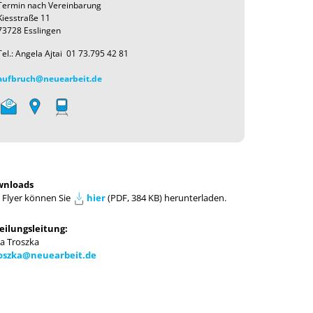
Termin nach Vereinbarung
Kiesstraße 11
73728 Esslingen
Tel.: Angela Ajtai 01 73.795 42 81
aufbruch@neuearbeit.de
nloads
 Flyer können Sie
hier
(PDF, 384 KB) herunterladen.
eilungsleitung:
a Troszka
oszka@neuearbeit.de