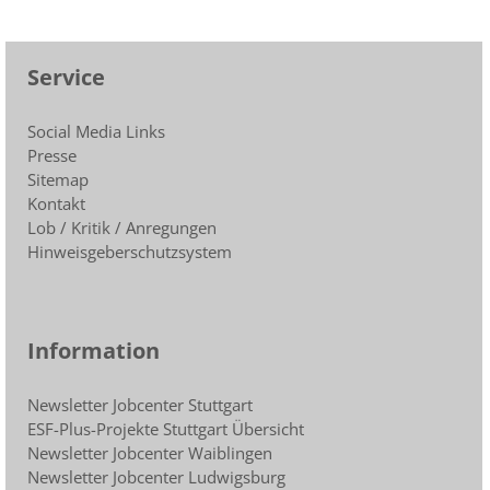
Service
Social Media Links
Presse
Sitemap
Kontakt
Lob / Kritik / Anregungen
Hinweisgeberschutzsystem
Information
Newsletter Jobcenter Stuttgart
ESF-Plus-Projekte Stuttgart Übersicht
Newsletter Jobcenter Waiblingen
Newsletter Jobcenter Ludwigsburg