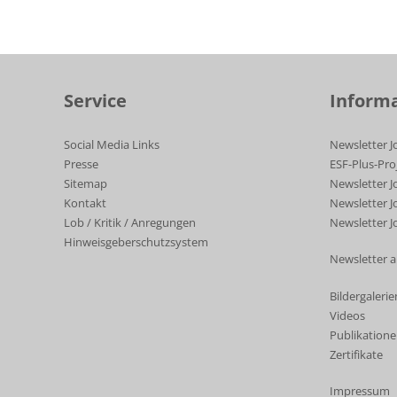
Service
Inform
Social Media Links
Newsletter J
Presse
ESF-Plus-Pro
Sitemap
Newsletter J
Kontakt
Newsletter 
Lob / Kritik / Anregungen
Newsletter J
Hinweisgeberschutzsystem
Newsletter a
Bildergalerie
Videos
Publikation
Zertifikate
Impressum