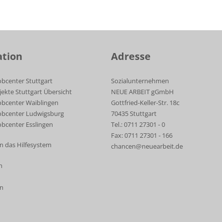
ation
Adresse
obcenter Stuttgart
Sozialunternehmen
jekte Stuttgart Übersicht
NEUE ARBEIT gGmbH
obcenter Waiblingen
Gottfried-Keller-Str. 18c
Jobcenter Ludwigsburg
70435 Stuttgart
obcenter Esslingen
Tel.: 0711 27301 - 0
Fax: 0711 27301 - 166
n das Hilfesystem
chancen@neuearbeit.de
n
en